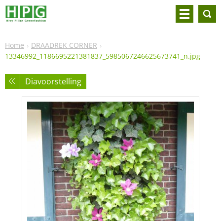
Home
DRAADREK CORNER
13346992_1186695221381837_5985067246625673741_n.jpg
Diavoorstelling