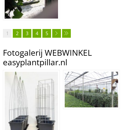
1
2
3
4
5
Fotogalerij WEBWINKEL
easyplantpillar.nl