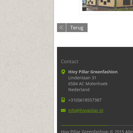
Terug
Contact
Hivy Pillar Greenfashion
Lindenlaan 31
6584 AC Molenhoek
Nederland
+31(0)618557387
info@hiv
ypillar.
nl
Hivy Pillar Greenfashion © 2015 Al