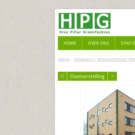
HOME
OVER ONS
STAD 
Home
Fotogalerij: Klimplantmast (RH
Diavoorstelling