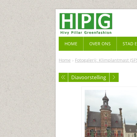
HOME
OVER ONS
STAD 
Home
Fotogalerij: Klimplantmast (SF
Diavoorstelling