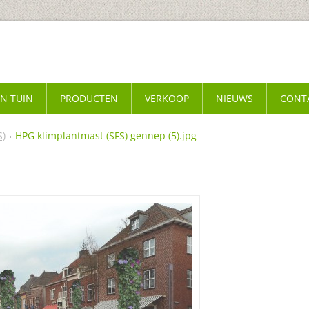
EN TUIN
PRODUCTEN
VERKOOP
NIEUWS
CONT
S)
HPG klimplantmast (SFS) gennep (5).jpg