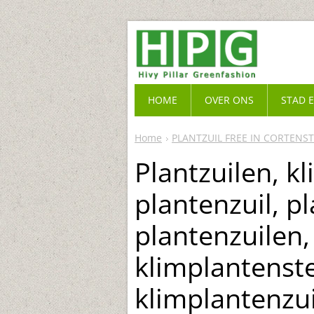
HOME
OVER ONS
STAD 
Home
PLANTZUIL FREE IN CORTENS
Plantzuilen, k
plantenzuil, pl
plantenzuilen,
klimplantenste
klimplantenzui