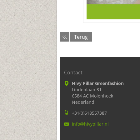
Terug
Contact
Hivy Pillar Greenfashion
Lindenlaan 31
6584 AC Molenhoek
Nederland
+31(0)618557387
info@hiv
ypillar.
nl