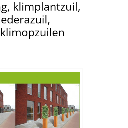
g, klimplantzuil,
hederazuil,
 klimopzuilen