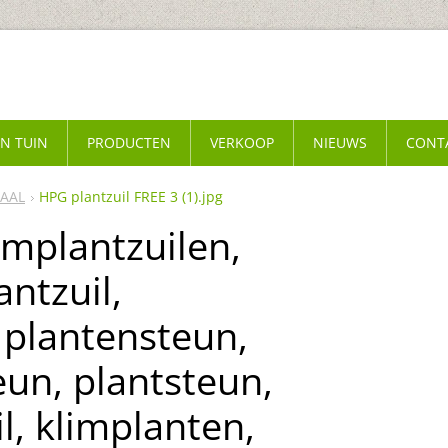
EN TUIN
PRODUCTEN
VERKOOP
NIEUWS
CONT
TAAL
HPG plantzuil FREE 3 (1).jpg
limplantzuilen,
antzuil,
 plantensteun,
un, plantsteun,
l, klimplanten,