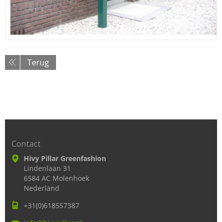
Terug
Contact
Hivy Pillar Greenfashion
Lindenlaan 31
6584 AC Molenhoek
Nederland
+31(0)618557387