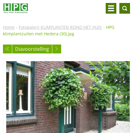
Home
Fotogalerij KLIMPLANTEN ROND HET HUIS
HPG
klimplantzuilen met Hedera (30).jpg
Diavoorstelling