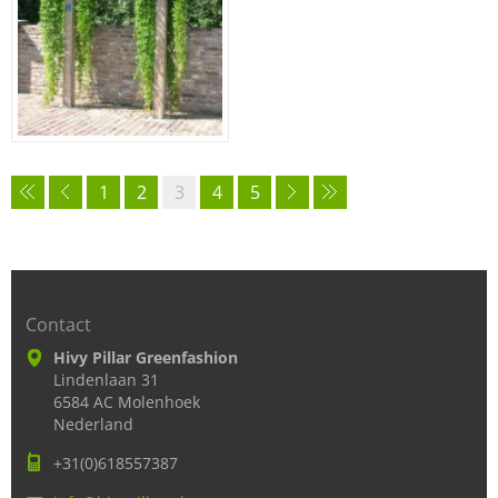
1
2
3
4
5
Contact
Hivy Pillar Greenfashion
Lindenlaan 31
6584 AC Molenhoek
Nederland
+31(0)618557387