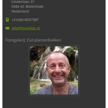
Lindenlaan 31
6584 AC Molenhoek
Nederland
+31(0)618557387
info@hiv
ypillar.
nl
Fotogalerij: Zuil plantenbakken