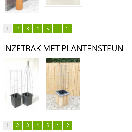
1
2
3
4
5
INZETBAK MET PLANTENSTEUN
1
2
3
4
5