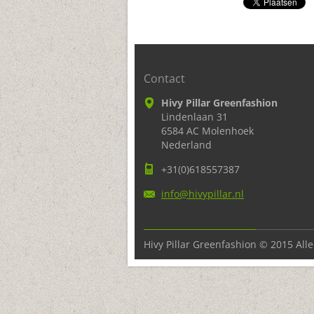
Contact
Hivy Pillar Greenfashion
Lindenlaan 31
6584 AC Molenhoek
Nederland
+31(0)618557387
info@hiv
ypillar.
nl
Hivy Pillar Greenfashion © 2015 Al