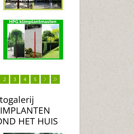
2
3
4
5
togalerij
LIMPLANTEN
OND HET HUIS