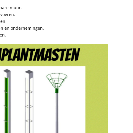
tbare muur.
fvoeren.
ken.
ven en ondernemingen.
en.