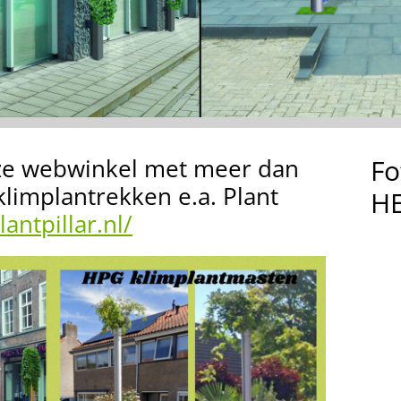
ze webwinkel met meer dan
Fo
klimplantrekken e.a. Plant
HE
ntpillar.nl/