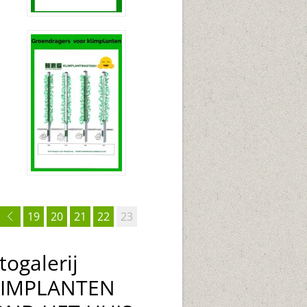
19
20
21
22
23
togalerij
LIMPLANTEN