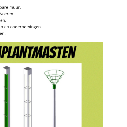
tbare muur.
fvoeren.
ken.
ven en ondernemingen.
en.