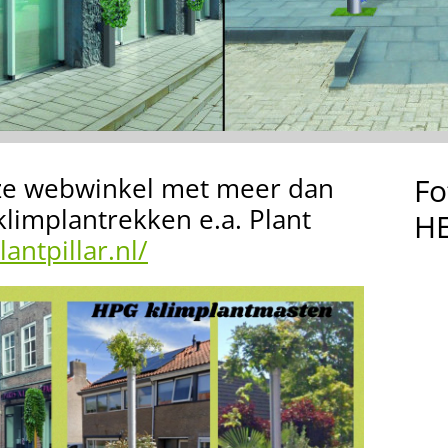
ze webwinkel met meer dan
Fo
klimplantrekken e.a. Plant
HE
ntpillar.nl/