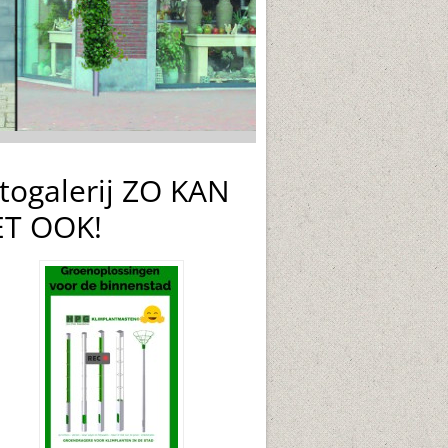
togalerij ZO KAN
T OOK!